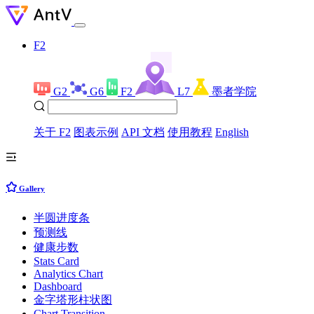
F2
G2
G6
F2
L7
墨者学院
关于 F2
图表示例
API 文档
使用教程
English
Gallery
半圆进度条
预测线
健康步数
Stats Card
Analytics Chart
Dashboard
金字塔形柱状图
Chart Transition