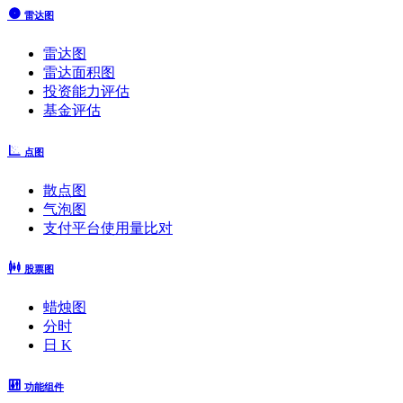
雷达图
雷达图
雷达面积图
投资能力评估
基金评估
点图
散点图
气泡图
支付平台使用量比对
股票图
蜡烛图
分时
日 K
功能组件