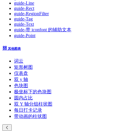
guide-Line
guide-Rect
guide-RegionFilter
guide-Tag
guide-Text
guide-带 iconfont 的辅助文本
guide-Point
其他图表
词云
矩形树图
仪表盘
双 y 轴
色块图
极坐标下的色块图
圆内占比
双 Y 轴分组柱状图
每日打卡记录
带动画的柱状图