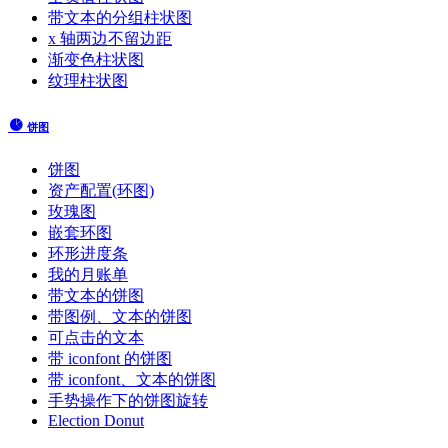
带文本的分组柱状图
x 轴两边不留边距
渐变色柱状图
纹理柱状图
饼图
饼图
资产配置(环图)
玫瑰图
嵌套环图
环形进度条
我的月账单
带文本的饼图
带图例、文本的饼图
可点击的文本
带 iconfont 的饼图
带 iconfont、文本的饼图
手势操作下的饼图旋转
Election Donut