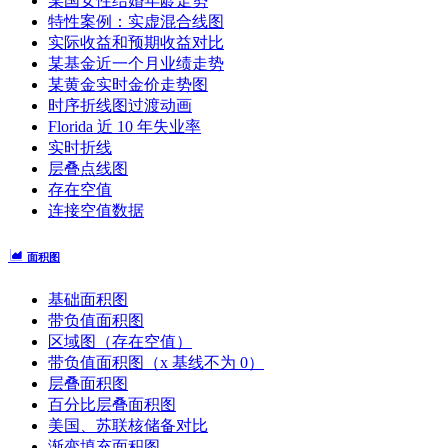
某国女性结婚年龄走势
特性案例：实虚混合线图
实际收益和预期收益对比
某基金近一个月业绩走势
某黄金实时金价走势图
时序折线图过渡动画
Florida 近 10 年失业率
实时折线
层叠点线图
存在空值
连接空值数据
面积图
基础面积图
带负值面积图
区域图（存在空值）
带负值面积图（x 基线不为 0）
层叠面积图
百分比层叠面积图
美国、苏联核储备对比
渐变填充面积图