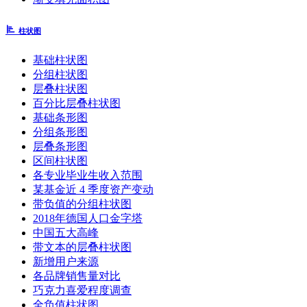
柱状图
基础柱状图
分组柱状图
层叠柱状图
百分比层叠柱状图
基础条形图
分组条形图
层叠条形图
区间柱状图
各专业毕业生收入范围
某基金近 4 季度资产变动
带负值的分组柱状图
2018年德国人口金字塔
中国五大高峰
带文本的层叠柱状图
新增用户来源
各品牌销售量对比
巧克力喜爱程度调查
全负值柱状图