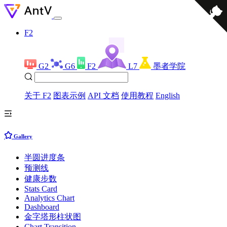
F2
G2
G6
F2
L7
墨者学院
关于 F2
图表示例
API 文档
使用教程
English
Gallery
半圆进度条
预测线
健康步数
Stats Card
Analytics Chart
Dashboard
金字塔形柱状图
Chart Transition