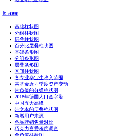
柱状图
基础柱状图
分组柱状图
层叠柱状图
百分比层叠柱状图
基础条形图
分组条形图
层叠条形图
区间柱状图
各专业毕业生收入范围
某基金近 4 季度资产变动
带负值的分组柱状图
2018年德国人口金字塔
中国五大高峰
带文本的层叠柱状图
新增用户来源
各品牌销售量对比
巧克力喜爱程度调查
全负值柱状图