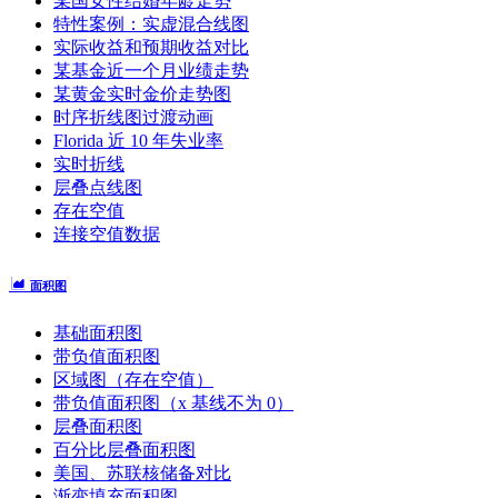
某国女性结婚年龄走势
特性案例：实虚混合线图
实际收益和预期收益对比
某基金近一个月业绩走势
某黄金实时金价走势图
时序折线图过渡动画
Florida 近 10 年失业率
实时折线
层叠点线图
存在空值
连接空值数据
面积图
基础面积图
带负值面积图
区域图（存在空值）
带负值面积图（x 基线不为 0）
层叠面积图
百分比层叠面积图
美国、苏联核储备对比
渐变填充面积图