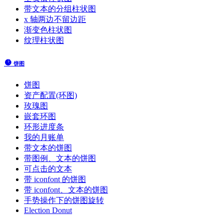
带文本的分组柱状图
x 轴两边不留边距
渐变色柱状图
纹理柱状图
饼图
饼图
资产配置(环图)
玫瑰图
嵌套环图
环形进度条
我的月账单
带文本的饼图
带图例、文本的饼图
可点击的文本
带 iconfont 的饼图
带 iconfont、文本的饼图
手势操作下的饼图旋转
Election Donut