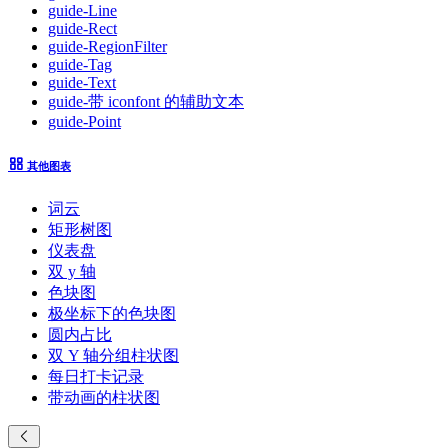
guide-Line
guide-Rect
guide-RegionFilter
guide-Tag
guide-Text
guide-带 iconfont 的辅助文本
guide-Point
其他图表
词云
矩形树图
仪表盘
双 y 轴
色块图
极坐标下的色块图
圆内占比
双 Y 轴分组柱状图
每日打卡记录
带动画的柱状图