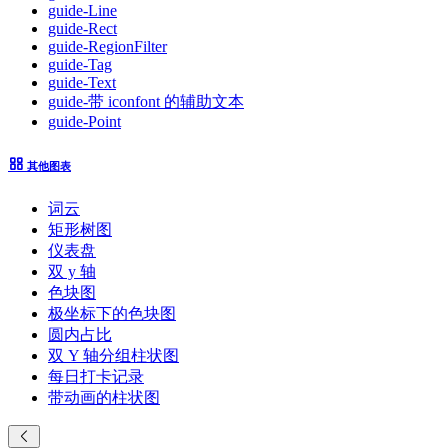
guide-Line
guide-Rect
guide-RegionFilter
guide-Tag
guide-Text
guide-带 iconfont 的辅助文本
guide-Point
其他图表
词云
矩形树图
仪表盘
双 y 轴
色块图
极坐标下的色块图
圆内占比
双 Y 轴分组柱状图
每日打卡记录
带动画的柱状图