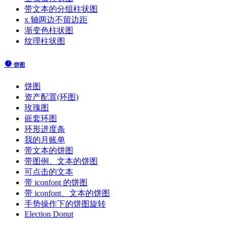
带文本的分组柱状图
x 轴两边不留边距
渐变色柱状图
纹理柱状图
饼图
饼图
资产配置(环图)
玫瑰图
嵌套环图
环形进度条
我的月账单
带文本的饼图
带图例、文本的饼图
可点击的文本
带 iconfont 的饼图
带 iconfont、文本的饼图
手势操作下的饼图旋转
Election Donut