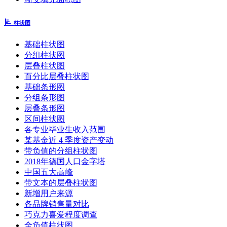
柱状图
基础柱状图
分组柱状图
层叠柱状图
百分比层叠柱状图
基础条形图
分组条形图
层叠条形图
区间柱状图
各专业毕业生收入范围
某基金近 4 季度资产变动
带负值的分组柱状图
2018年德国人口金字塔
中国五大高峰
带文本的层叠柱状图
新增用户来源
各品牌销售量对比
巧克力喜爱程度调查
全负值柱状图