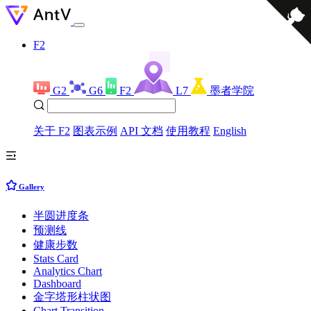
F2
G2
G6
F2
L7
墨者学院
关于 F2
图表示例
API 文档
使用教程
English
Gallery
半圆进度条
预测线
健康步数
Stats Card
Analytics Chart
Dashboard
金字塔形柱状图
Chart Transition