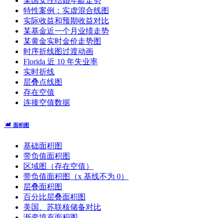
某国女性结婚年龄走势
特性案例：实虚混合线图
实际收益和预期收益对比
某基金近一个月业绩走势
某黄金实时金价走势图
时序折线图过渡动画
Florida 近 10 年失业率
实时折线
层叠点线图
存在空值
连接空值数据
面积图
基础面积图
带负值面积图
区域图（存在空值）
带负值面积图（x 基线不为 0）
层叠面积图
百分比层叠面积图
美国、苏联核储备对比
渐变填充面积图