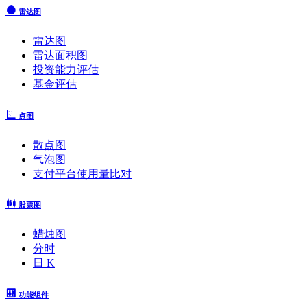
雷达图
雷达图
雷达面积图
投资能力评估
基金评估
点图
散点图
气泡图
支付平台使用量比对
股票图
蜡烛图
分时
日 K
功能组件