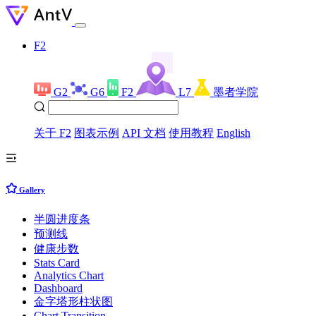
F2
G2
G6
F2
L7
墨者学院
关于 F2
图表示例
API 文档
使用教程
English
Gallery
半圆进度条
预测线
健康步数
Stats Card
Analytics Chart
Dashboard
金字塔形柱状图
Chart Transition