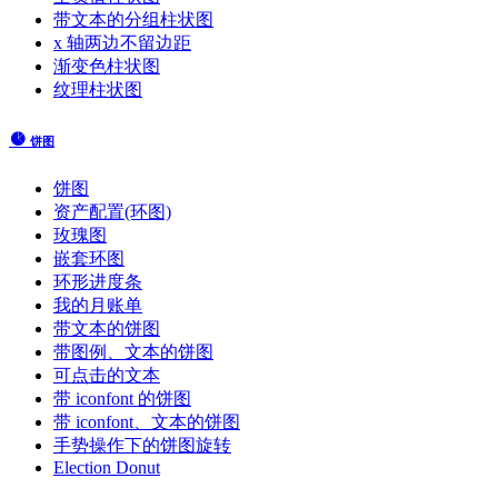
带文本的分组柱状图
x 轴两边不留边距
渐变色柱状图
纹理柱状图
饼图
饼图
资产配置(环图)
玫瑰图
嵌套环图
环形进度条
我的月账单
带文本的饼图
带图例、文本的饼图
可点击的文本
带 iconfont 的饼图
带 iconfont、文本的饼图
手势操作下的饼图旋转
Election Donut