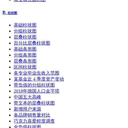
柱状图
基础柱状图
分组柱状图
层叠柱状图
百分比层叠柱状图
基础条形图
分组条形图
层叠条形图
区间柱状图
各专业毕业生收入范围
某基金近 4 季度资产变动
带负值的分组柱状图
2018年德国人口金字塔
中国五大高峰
带文本的层叠柱状图
新增用户来源
各品牌销售量对比
巧克力喜爱程度调查
全负值柱状图