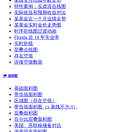
某国女性结婚年龄走势
特性案例：实虚混合线图
实际收益和预期收益对比
某基金近一个月业绩走势
某黄金实时金价走势图
时序折线图过渡动画
Florida 近 10 年失业率
实时折线
层叠点线图
存在空值
连接空值数据
面积图
基础面积图
带负值面积图
区域图（存在空值）
带负值面积图（x 基线不为 0）
层叠面积图
百分比层叠面积图
美国、苏联核储备对比
渐变填充面积图