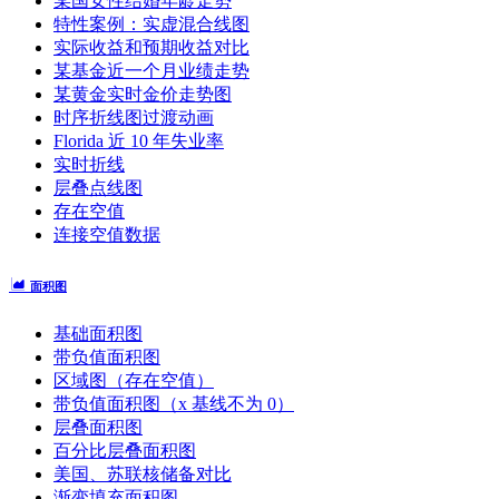
某国女性结婚年龄走势
特性案例：实虚混合线图
实际收益和预期收益对比
某基金近一个月业绩走势
某黄金实时金价走势图
时序折线图过渡动画
Florida 近 10 年失业率
实时折线
层叠点线图
存在空值
连接空值数据
面积图
基础面积图
带负值面积图
区域图（存在空值）
带负值面积图（x 基线不为 0）
层叠面积图
百分比层叠面积图
美国、苏联核储备对比
渐变填充面积图