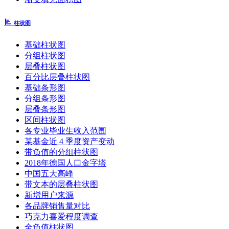
柱状图
基础柱状图
分组柱状图
层叠柱状图
百分比层叠柱状图
基础条形图
分组条形图
层叠条形图
区间柱状图
各专业毕业生收入范围
某基金近 4 季度资产变动
带负值的分组柱状图
2018年德国人口金字塔
中国五大高峰
带文本的层叠柱状图
新增用户来源
各品牌销售量对比
巧克力喜爱程度调查
全负值柱状图