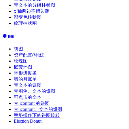
带文本的分组柱状图
x 轴两边不留边距
渐变色柱状图
纹理柱状图
饼图
饼图
资产配置(环图)
玫瑰图
嵌套环图
环形进度条
我的月账单
带文本的饼图
带图例、文本的饼图
可点击的文本
带 iconfont 的饼图
带 iconfont、文本的饼图
手势操作下的饼图旋转
Election Donut