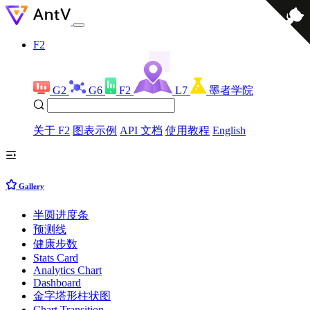
F2
G2
G6
F2
L7
墨者学院
关于 F2
图表示例
API 文档
使用教程
English
Gallery
半圆进度条
预测线
健康步数
Stats Card
Analytics Chart
Dashboard
金字塔形柱状图
Chart Transition