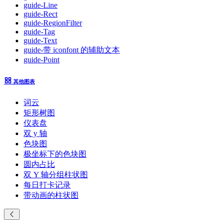
guide-Line
guide-Rect
guide-RegionFilter
guide-Tag
guide-Text
guide-带 iconfont 的辅助文本
guide-Point
其他图表
词云
矩形树图
仪表盘
双 y 轴
色块图
极坐标下的色块图
圆内占比
双 Y 轴分组柱状图
每日打卡记录
带动画的柱状图