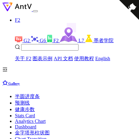
F2
G2
G6
F2
L7
墨者学院
关于 F2
图表示例
API 文档
使用教程
English
Gallery
半圆进度条
预测线
健康步数
Stats Card
Analytics Chart
Dashboard
金字塔形柱状图
Chart Transition