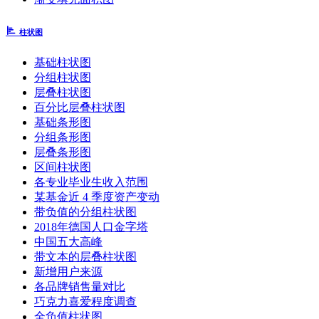
柱状图
基础柱状图
分组柱状图
层叠柱状图
百分比层叠柱状图
基础条形图
分组条形图
层叠条形图
区间柱状图
各专业毕业生收入范围
某基金近 4 季度资产变动
带负值的分组柱状图
2018年德国人口金字塔
中国五大高峰
带文本的层叠柱状图
新增用户来源
各品牌销售量对比
巧克力喜爱程度调查
全负值柱状图