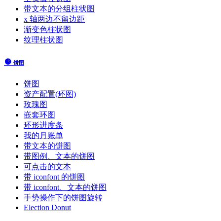
带文本的分组柱状图
x 轴两边不留边距
渐变色柱状图
纹理柱状图
饼图
饼图
资产配置(环图)
玫瑰图
嵌套环图
环形进度条
我的月账单
带文本的饼图
带图例、文本的饼图
可点击的文本
带 iconfont 的饼图
带 iconfont、文本的饼图
手势操作下的饼图旋转
Election Donut