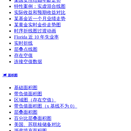
某国女性结婚年龄走势
特性案例：实虚混合线图
实际收益和预期收益对比
某基金近一个月业绩走势
某黄金实时金价走势图
时序折线图过渡动画
Florida 近 10 年失业率
实时折线
层叠点线图
存在空值
连接空值数据
面积图
基础面积图
带负值面积图
区域图（存在空值）
带负值面积图（x 基线不为 0）
层叠面积图
百分比层叠面积图
美国、苏联核储备对比
渐变填充面积图