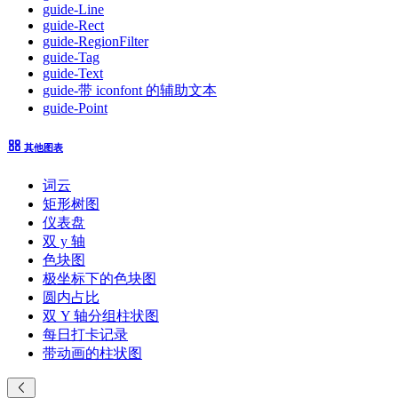
guide-Line
guide-Rect
guide-RegionFilter
guide-Tag
guide-Text
guide-带 iconfont 的辅助文本
guide-Point
其他图表
词云
矩形树图
仪表盘
双 y 轴
色块图
极坐标下的色块图
圆内占比
双 Y 轴分组柱状图
每日打卡记录
带动画的柱状图