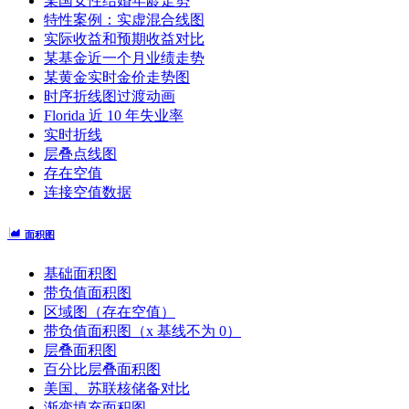
某国女性结婚年龄走势
特性案例：实虚混合线图
实际收益和预期收益对比
某基金近一个月业绩走势
某黄金实时金价走势图
时序折线图过渡动画
Florida 近 10 年失业率
实时折线
层叠点线图
存在空值
连接空值数据
面积图
基础面积图
带负值面积图
区域图（存在空值）
带负值面积图（x 基线不为 0）
层叠面积图
百分比层叠面积图
美国、苏联核储备对比
渐变填充面积图