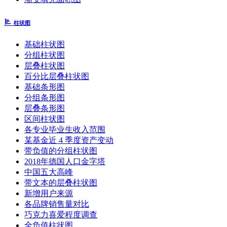
柱状图
基础柱状图
分组柱状图
层叠柱状图
百分比层叠柱状图
基础条形图
分组条形图
层叠条形图
区间柱状图
各专业毕业生收入范围
某基金近 4 季度资产变动
带负值的分组柱状图
2018年德国人口金字塔
中国五大高峰
带文本的层叠柱状图
新增用户来源
各品牌销售量对比
巧克力喜爱程度调查
全负值柱状图