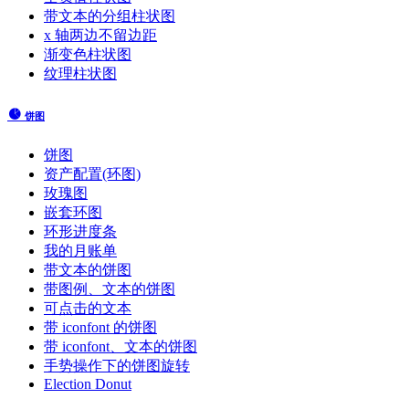
带文本的分组柱状图
x 轴两边不留边距
渐变色柱状图
纹理柱状图
饼图
饼图
资产配置(环图)
玫瑰图
嵌套环图
环形进度条
我的月账单
带文本的饼图
带图例、文本的饼图
可点击的文本
带 iconfont 的饼图
带 iconfont、文本的饼图
手势操作下的饼图旋转
Election Donut