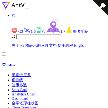
F2
G2
G6
F2
L7
墨者学院
关于 F2
图表示例
API 文档
使用教程
English
Gallery
半圆进度条
预测线
健康步数
Stats Card
Analytics Chart
Dashboard
金字塔形柱状图
Chart Transition