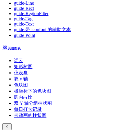
guide-Line
guide-Rect
guide-RegionFilter
guide-Tag
guide-Text
guide-带 iconfont 的辅助文本
guide-Point
其他图表
词云
矩形树图
仪表盘
双 y 轴
色块图
极坐标下的色块图
圆内占比
双 Y 轴分组柱状图
每日打卡记录
带动画的柱状图