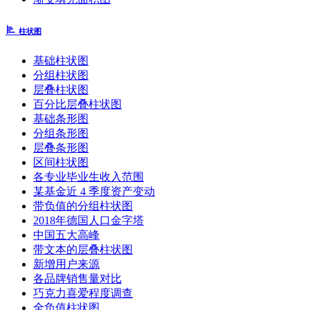
柱状图
基础柱状图
分组柱状图
层叠柱状图
百分比层叠柱状图
基础条形图
分组条形图
层叠条形图
区间柱状图
各专业毕业生收入范围
某基金近 4 季度资产变动
带负值的分组柱状图
2018年德国人口金字塔
中国五大高峰
带文本的层叠柱状图
新增用户来源
各品牌销售量对比
巧克力喜爱程度调查
全负值柱状图