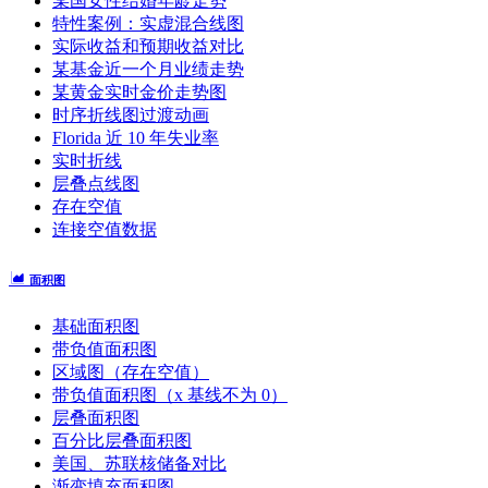
某国女性结婚年龄走势
特性案例：实虚混合线图
实际收益和预期收益对比
某基金近一个月业绩走势
某黄金实时金价走势图
时序折线图过渡动画
Florida 近 10 年失业率
实时折线
层叠点线图
存在空值
连接空值数据
面积图
基础面积图
带负值面积图
区域图（存在空值）
带负值面积图（x 基线不为 0）
层叠面积图
百分比层叠面积图
美国、苏联核储备对比
渐变填充面积图