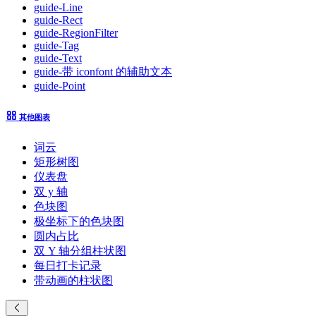
guide-Line
guide-Rect
guide-RegionFilter
guide-Tag
guide-Text
guide-带 iconfont 的辅助文本
guide-Point
其他图表
词云
矩形树图
仪表盘
双 y 轴
色块图
极坐标下的色块图
圆内占比
双 Y 轴分组柱状图
每日打卡记录
带动画的柱状图