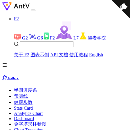
F2
G2
G6
F2
L7
墨者学院
关于 F2
图表示例
API 文档
使用教程
English
Gallery
半圆进度条
预测线
健康步数
Stats Card
Analytics Chart
Dashboard
金字塔形柱状图
Chart Transition