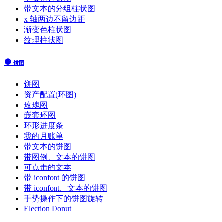
带文本的分组柱状图
x 轴两边不留边距
渐变色柱状图
纹理柱状图
饼图
饼图
资产配置(环图)
玫瑰图
嵌套环图
环形进度条
我的月账单
带文本的饼图
带图例、文本的饼图
可点击的文本
带 iconfont 的饼图
带 iconfont、文本的饼图
手势操作下的饼图旋转
Election Donut