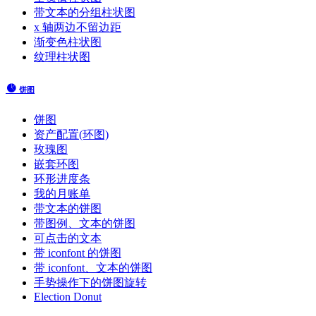
带文本的分组柱状图
x 轴两边不留边距
渐变色柱状图
纹理柱状图
饼图
饼图
资产配置(环图)
玫瑰图
嵌套环图
环形进度条
我的月账单
带文本的饼图
带图例、文本的饼图
可点击的文本
带 iconfont 的饼图
带 iconfont、文本的饼图
手势操作下的饼图旋转
Election Donut