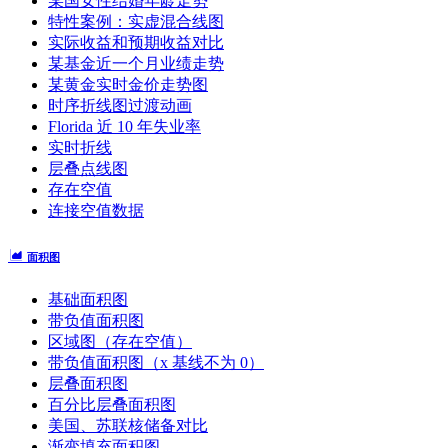
某国女性结婚年龄走势
特性案例：实虚混合线图
实际收益和预期收益对比
某基金近一个月业绩走势
某黄金实时金价走势图
时序折线图过渡动画
Florida 近 10 年失业率
实时折线
层叠点线图
存在空值
连接空值数据
面积图
基础面积图
带负值面积图
区域图（存在空值）
带负值面积图（x 基线不为 0）
层叠面积图
百分比层叠面积图
美国、苏联核储备对比
渐变填充面积图