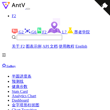
F2
G2
G6
F2
L7
墨者学院
关于 F2
图表示例
API 文档
使用教程
English
Gallery
半圆进度条
预测线
健康步数
Stats Card
Analytics Chart
Dashboard
金字塔形柱状图
Chart Transition