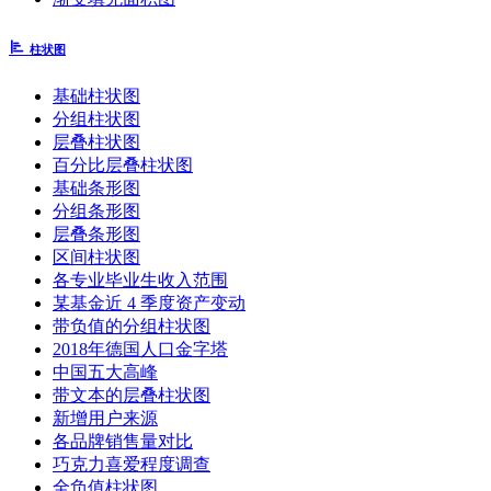
柱状图
基础柱状图
分组柱状图
层叠柱状图
百分比层叠柱状图
基础条形图
分组条形图
层叠条形图
区间柱状图
各专业毕业生收入范围
某基金近 4 季度资产变动
带负值的分组柱状图
2018年德国人口金字塔
中国五大高峰
带文本的层叠柱状图
新增用户来源
各品牌销售量对比
巧克力喜爱程度调查
全负值柱状图