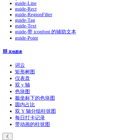
guide-Line
guide-Rect
guide-RegionFilter
guide-Tag
guide-Text
guide-带 iconfont 的辅助文本
guide-Point
其他图表
词云
矩形树图
仪表盘
双 y 轴
色块图
极坐标下的色块图
圆内占比
双 Y 轴分组柱状图
每日打卡记录
带动画的柱状图