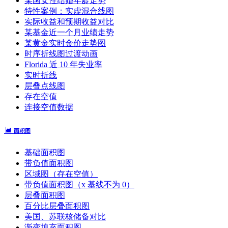
某国女性结婚年龄走势
特性案例：实虚混合线图
实际收益和预期收益对比
某基金近一个月业绩走势
某黄金实时金价走势图
时序折线图过渡动画
Florida 近 10 年失业率
实时折线
层叠点线图
存在空值
连接空值数据
面积图
基础面积图
带负值面积图
区域图（存在空值）
带负值面积图（x 基线不为 0）
层叠面积图
百分比层叠面积图
美国、苏联核储备对比
渐变填充面积图