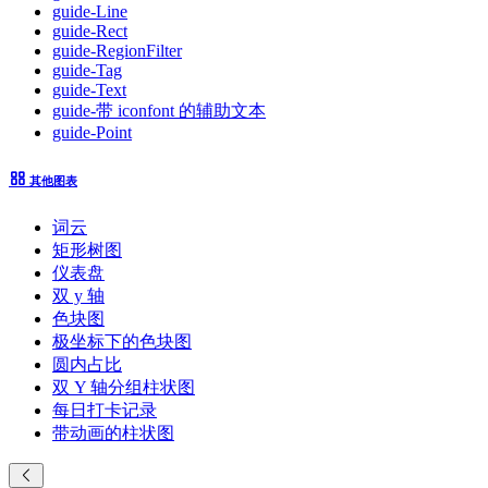
guide-Line
guide-Rect
guide-RegionFilter
guide-Tag
guide-Text
guide-带 iconfont 的辅助文本
guide-Point
其他图表
词云
矩形树图
仪表盘
双 y 轴
色块图
极坐标下的色块图
圆内占比
双 Y 轴分组柱状图
每日打卡记录
带动画的柱状图