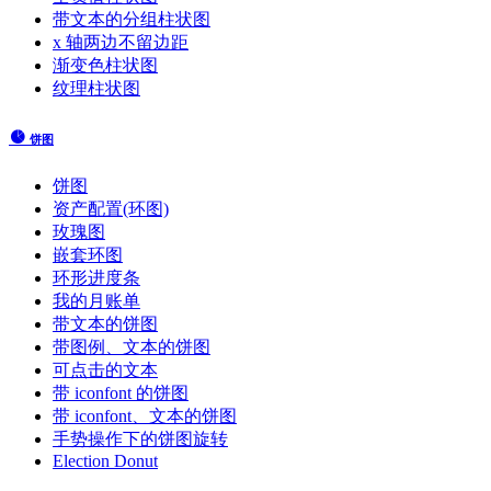
带文本的分组柱状图
x 轴两边不留边距
渐变色柱状图
纹理柱状图
饼图
饼图
资产配置(环图)
玫瑰图
嵌套环图
环形进度条
我的月账单
带文本的饼图
带图例、文本的饼图
可点击的文本
带 iconfont 的饼图
带 iconfont、文本的饼图
手势操作下的饼图旋转
Election Donut