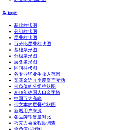
柱状图
基础柱状图
分组柱状图
层叠柱状图
百分比层叠柱状图
基础条形图
分组条形图
层叠条形图
区间柱状图
各专业毕业生收入范围
某基金近 4 季度资产变动
带负值的分组柱状图
2018年德国人口金字塔
中国五大高峰
带文本的层叠柱状图
新增用户来源
各品牌销售量对比
巧克力喜爱程度调查
全负值柱状图