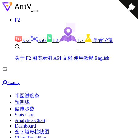
F2
G2
G6
F2
L7
墨者学院
关于 F2
图表示例
API 文档
使用教程
English
Gallery
半圆进度条
预测线
健康步数
Stats Card
Analytics Chart
Dashboard
金字塔形柱状图
Chart Transition