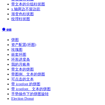
带文本的分组柱状图
x 轴两边不留边距
渐变色柱状图
纹理柱状图
饼图
饼图
资产配置(环图)
玫瑰图
嵌套环图
环形进度条
我的月账单
带文本的饼图
带图例、文本的饼图
可点击的文本
带 iconfont 的饼图
带 iconfont、文本的饼图
手势操作下的饼图旋转
Election Donut