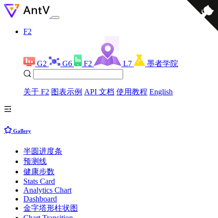
F2
G2
G6
F2
L7
墨者学院
关于 F2
图表示例
API 文档
使用教程
English
Gallery
半圆进度条
预测线
健康步数
Stats Card
Analytics Chart
Dashboard
金字塔形柱状图
Chart Transition