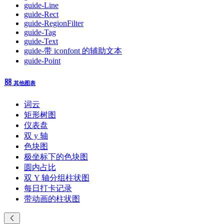
guide-Line
guide-Rect
guide-RegionFilter
guide-Tag
guide-Text
guide-带 iconfont 的辅助文本
guide-Point
其他图表
词云
矩形树图
仪表盘
双 y 轴
色块图
极坐标下的色块图
圆内占比
双 Y 轴分组柱状图
每日打卡记录
带动画的柱状图