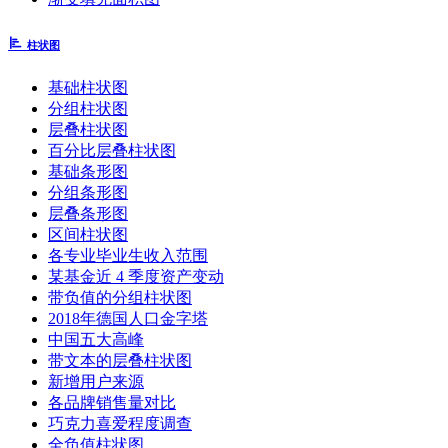
柱状图
基础柱状图
分组柱状图
层叠柱状图
百分比层叠柱状图
基础条形图
分组条形图
层叠条形图
区间柱状图
各专业毕业生收入范围
某基金近 4 季度资产变动
带负值的分组柱状图
2018年德国人口金字塔
中国五大高峰
带文本的层叠柱状图
新增用户来源
各品牌销售量对比
巧克力喜爱程度调查
全负值柱状图