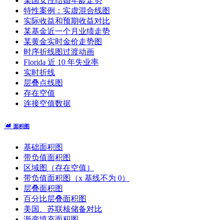
某国女性结婚年龄走势
特性案例：实虚混合线图
实际收益和预期收益对比
某基金近一个月业绩走势
某黄金实时金价走势图
时序折线图过渡动画
Florida 近 10 年失业率
实时折线
层叠点线图
存在空值
连接空值数据
面积图
基础面积图
带负值面积图
区域图（存在空值）
带负值面积图（x 基线不为 0）
层叠面积图
百分比层叠面积图
美国、苏联核储备对比
渐变填充面积图