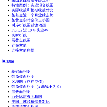
某国女性结婚年龄走势
特性案例：实虚混合线图
实际收益和预期收益对比
某基金近一个月业绩走势
某黄金实时金价走势图
时序折线图过渡动画
Florida 近 10 年失业率
实时折线
层叠点线图
存在空值
连接空值数据
面积图
基础面积图
带负值面积图
区域图（存在空值）
带负值面积图（x 基线不为 0）
层叠面积图
百分比层叠面积图
美国、苏联核储备对比
渐变填充面积图