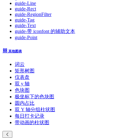
guide-Line
guide-Rect
guide-RegionFilter
guide-Tag
guide-Text
guide-带 iconfont 的辅助文本
guide-Point
其他图表
词云
矩形树图
仪表盘
双 y 轴
色块图
极坐标下的色块图
圆内占比
双 Y 轴分组柱状图
每日打卡记录
带动画的柱状图