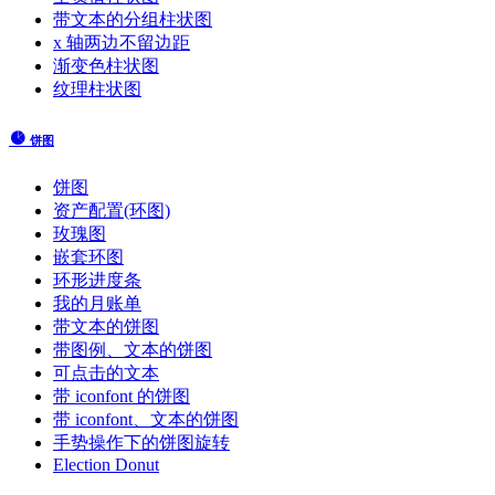
带文本的分组柱状图
x 轴两边不留边距
渐变色柱状图
纹理柱状图
饼图
饼图
资产配置(环图)
玫瑰图
嵌套环图
环形进度条
我的月账单
带文本的饼图
带图例、文本的饼图
可点击的文本
带 iconfont 的饼图
带 iconfont、文本的饼图
手势操作下的饼图旋转
Election Donut