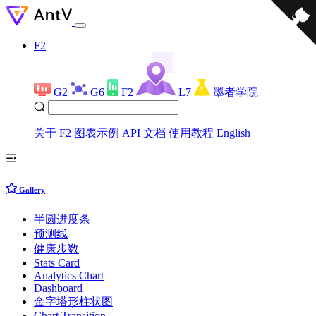
F2
G2
G6
F2
L7
墨者学院
关于 F2
图表示例
API 文档
使用教程
English
Gallery
半圆进度条
预测线
健康步数
Stats Card
Analytics Chart
Dashboard
金字塔形柱状图
Chart Transition