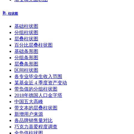
柱状图
基础柱状图
分组柱状图
层叠柱状图
百分比层叠柱状图
基础条形图
分组条形图
层叠条形图
区间柱状图
各专业毕业生收入范围
某基金近 4 季度资产变动
带负值的分组柱状图
2018年德国人口金字塔
中国五大高峰
带文本的层叠柱状图
新增用户来源
各品牌销售量对比
巧克力喜爱程度调查
全负值柱状图