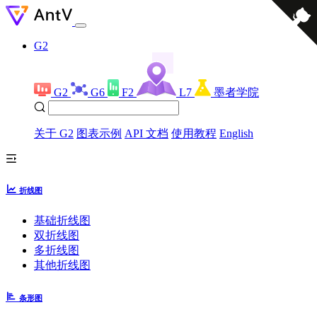
G2
G2
G6
F2
L7
墨者学院
关于 G2
图表示例
API 文档
使用教程
English
折线图
基础折线图
双折线图
多折线图
其他折线图
条形图