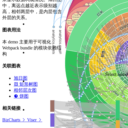
中，离远点越近表示级别越
高，相邻两层中，是内层包含
外层的关系。
图表用法
本 demo 主要用于可视化
Webpack bundle 的模块依赖结
构
关联图表
旭日图
矩形树图
相邻层次图
饼图
相关链接
BizCharts
Viser