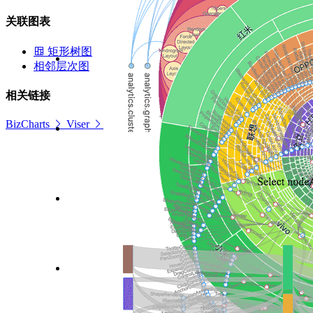
关联图表
矩形树图
相邻层次图
相关链接
BizCharts
Viser