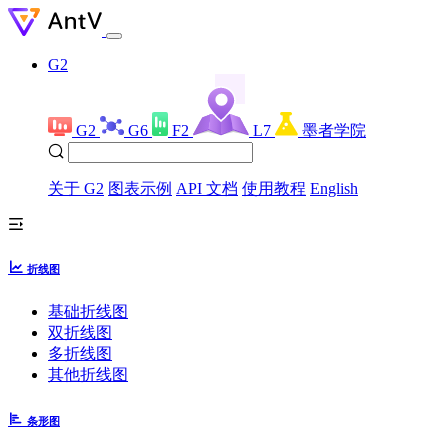
G2
G2
G6
F2
L7
墨者学院
关于 G2
图表示例
API 文档
使用教程
English
折线图
基础折线图
双折线图
多折线图
其他折线图
条形图