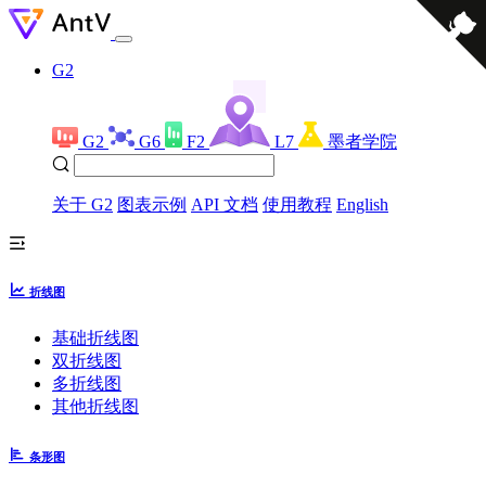
G2
G2
G6
F2
L7
墨者学院
关于 G2
图表示例
API 文档
使用教程
English
折线图
基础折线图
双折线图
多折线图
其他折线图
条形图