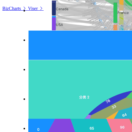
BizCharts
Viser