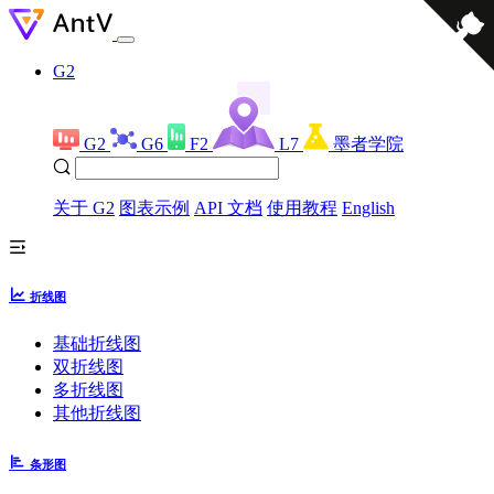
G2
G2
G6
F2
L7
墨者学院
关于 G2
图表示例
API 文档
使用教程
English
折线图
基础折线图
双折线图
多折线图
其他折线图
条形图