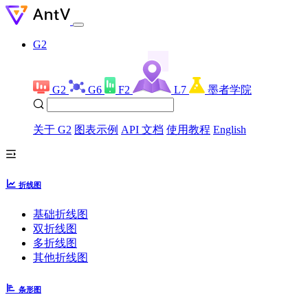
G2
G2
G6
F2
L7
墨者学院
关于 G2
图表示例
API 文档
使用教程
English
折线图
基础折线图
双折线图
多折线图
其他折线图
条形图