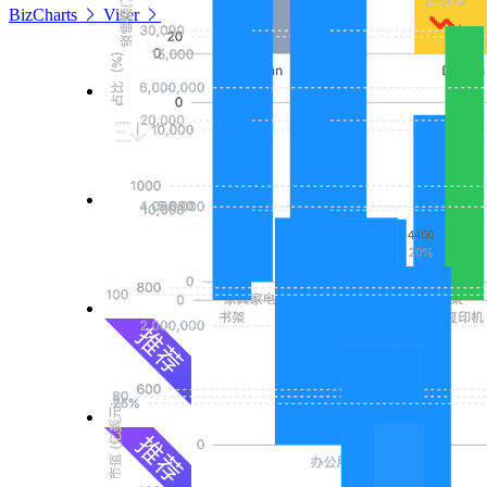
BizCharts
Viser