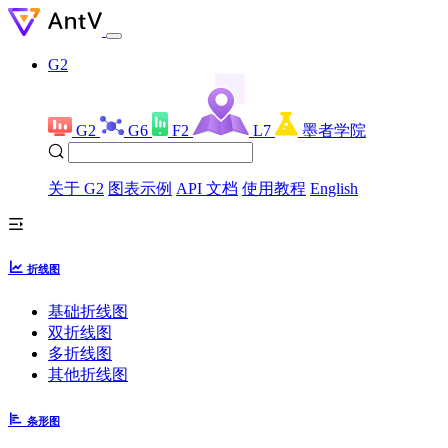
G2
G2
G6
F2
L7
墨者学院
关于 G2
图表示例
API 文档
使用教程
English
折线图
基础折线图
双折线图
多折线图
其他折线图
条形图