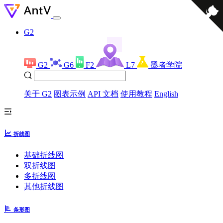
G2
G2
G6
F2
L7
墨者学院
关于 G2
图表示例
API 文档
使用教程
English
折线图
基础折线图
双折线图
多折线图
其他折线图
条形图