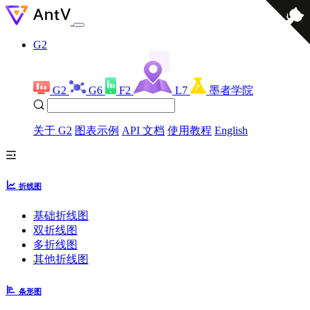
G2
G2
G6
F2
L7
墨者学院
关于 G2
图表示例
API 文档
使用教程
English
折线图
基础折线图
双折线图
多折线图
其他折线图
条形图