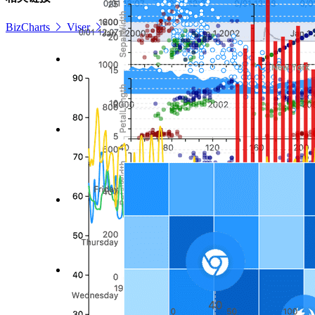
BizCharts
Viser