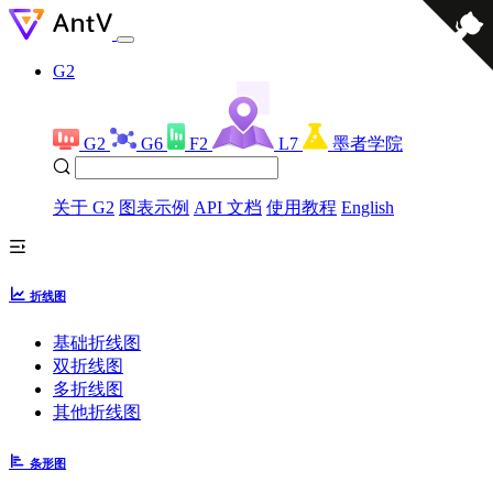
G2
G2
G6
F2
L7
墨者学院
关于 G2
图表示例
API 文档
使用教程
English
折线图
基础折线图
双折线图
多折线图
其他折线图
条形图