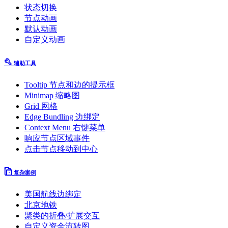
状态切换
节点动画
默认动画
自定义动画
辅助工具
Tooltip 节点和边的提示框
Minimap 缩略图
Grid 网格
Edge Bundling 边绑定
Context Menu 右键菜单
响应节点区域事件
点击节点移动到中心
复杂案例
美国航线边绑定
北京地铁
聚类的折叠/扩展交互
自定义资金流转图