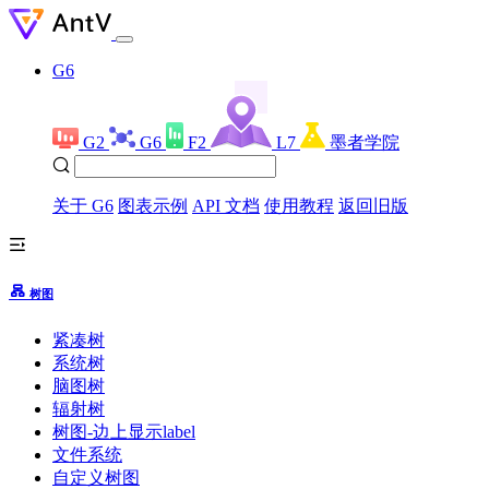
G6
G2
G6
F2
L7
墨者学院
关于 G6
图表示例
API 文档
使用教程
返回旧版
树图
紧凑树
系统树
脑图树
辐射树
树图-边上显示label
文件系统
自定义树图