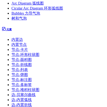
Arc Diagram 弧线图
Cicular Arc Diagram 环形弧线图
Bubbles 力导气泡
树和气泡
元素
内置边
内置节点
节点-卡片
节点-环形柱状图
节点-面积图
节点-折线图
节点-列表
节点-饼图
节点-标注图
节点-多标签
节点-堆积柱状图
边-贝塞尔曲线
边-内置弧线
边-内置折线