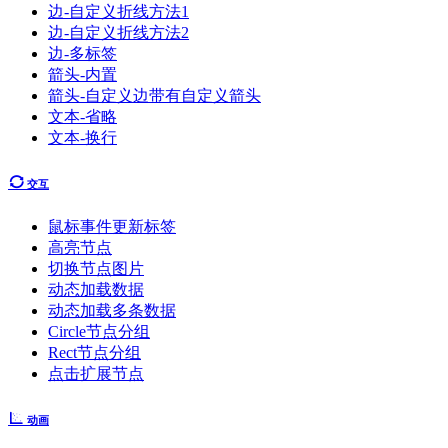
边-自定义折线方法1
边-自定义折线方法2
边-多标签
箭头-内置
箭头-自定义边带有自定义箭头
文本-省略
文本-换行
交互
鼠标事件更新标签
高亮节点
切换节点图片
动态加载数据
动态加载多条数据
Circle节点分组
Rect节点分组
点击扩展节点
动画