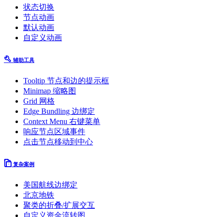
状态切换
节点动画
默认动画
自定义动画
辅助工具
Tooltip 节点和边的提示框
Minimap 缩略图
Grid 网格
Edge Bundling 边绑定
Context Menu 右键菜单
响应节点区域事件
点击节点移动到中心
复杂案例
美国航线边绑定
北京地铁
聚类的折叠/扩展交互
自定义资金流转图