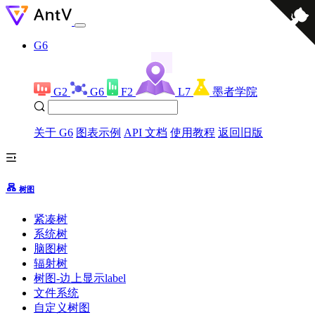
G6
G2
G6
F2
L7
墨者学院
关于 G6
图表示例
API 文档
使用教程
返回旧版
树图
紧凑树
系统树
脑图树
辐射树
树图-边上显示label
文件系统
自定义树图