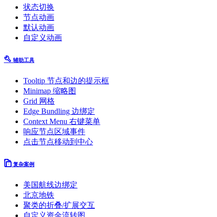
状态切换
节点动画
默认动画
自定义动画
辅助工具
Tooltip 节点和边的提示框
Minimap 缩略图
Grid 网格
Edge Bundling 边绑定
Context Menu 右键菜单
响应节点区域事件
点击节点移动到中心
复杂案例
美国航线边绑定
北京地铁
聚类的折叠/扩展交互
自定义资金流转图