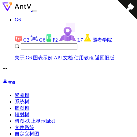
G6
G2
G6
F2
L7
墨者学院
关于 G6
图表示例
API 文档
使用教程
返回旧版
树图
紧凑树
系统树
脑图树
辐射树
树图-边上显示label
文件系统
自定义树图