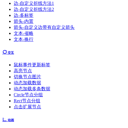
边-自定义折线方法1
边-自定义折线方法2
边-多标签
箭头-内置
箭头-自定义边带有自定义箭头
文本-省略
文本-换行
交互
鼠标事件更新标签
高亮节点
切换节点图片
动态加载数据
动态加载多条数据
Circle节点分组
Rect节点分组
点击扩展节点
动画