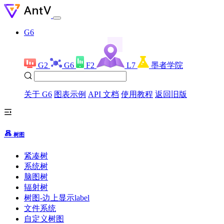
G6
G2
G6
F2
L7
墨者学院
关于 G6
图表示例
API 文档
使用教程
返回旧版
树图
紧凑树
系统树
脑图树
辐射树
树图-边上显示label
文件系统
自定义树图