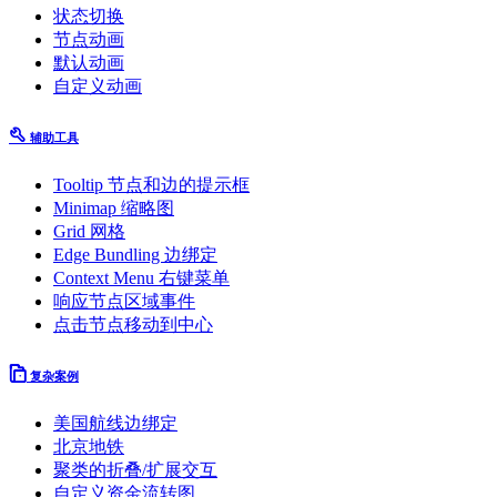
状态切换
节点动画
默认动画
自定义动画
辅助工具
Tooltip 节点和边的提示框
Minimap 缩略图
Grid 网格
Edge Bundling 边绑定
Context Menu 右键菜单
响应节点区域事件
点击节点移动到中心
复杂案例
美国航线边绑定
北京地铁
聚类的折叠/扩展交互
自定义资金流转图