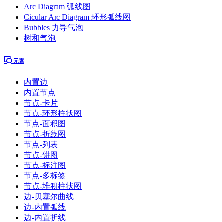
Arc Diagram 弧线图
Cicular Arc Diagram 环形弧线图
Bubbles 力导气泡
树和气泡
元素
内置边
内置节点
节点-卡片
节点-环形柱状图
节点-面积图
节点-折线图
节点-列表
节点-饼图
节点-标注图
节点-多标签
节点-堆积柱状图
边-贝塞尔曲线
边-内置弧线
边-内置折线