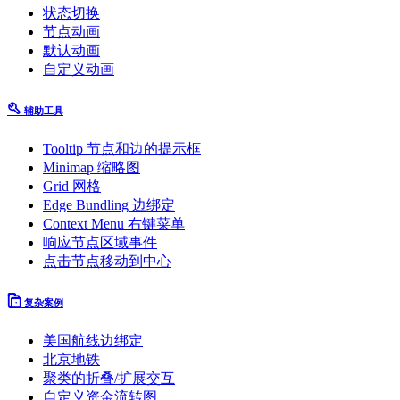
状态切换
节点动画
默认动画
自定义动画
辅助工具
Tooltip 节点和边的提示框
Minimap 缩略图
Grid 网格
Edge Bundling 边绑定
Context Menu 右键菜单
响应节点区域事件
点击节点移动到中心
复杂案例
美国航线边绑定
北京地铁
聚类的折叠/扩展交互
自定义资金流转图