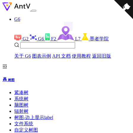
G6
G2
G6
F2
L7
墨者学院
关于 G6
图表示例
API 文档
使用教程
返回旧版
树图
紧凑树
系统树
脑图树
辐射树
树图-边上显示label
文件系统
自定义树图