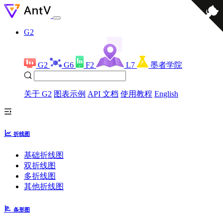
G2
G2
G6
F2
L7
墨者学院
关于 G2
图表示例
API 文档
使用教程
English
折线图
基础折线图
双折线图
多折线图
其他折线图
条形图