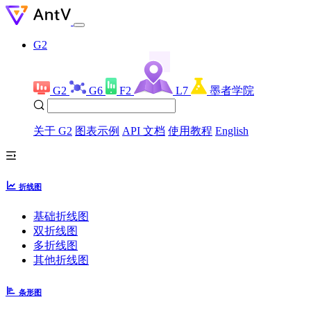
G2
G2
G6
F2
L7
墨者学院
关于 G2
图表示例
API 文档
使用教程
English
折线图
基础折线图
双折线图
多折线图
其他折线图
条形图