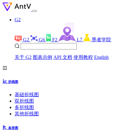
G2
G2
G6
F2
L7
墨者学院
关于 G2
图表示例
API 文档
使用教程
English
折线图
基础折线图
双折线图
多折线图
其他折线图
条形图