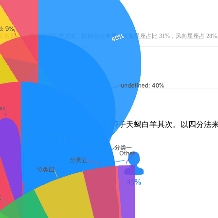
、摩羯人数最多， 狮子天蝎白羊其次。以四分法来看，火象星座占比 31%，风向星座占 28%
35 个UED中，水瓶、摩羯人数最多， 狮子天蝎白羊其次。以四分法