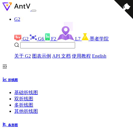
G2
G2
G6
F2
L7
墨者学院
关于 G2
图表示例
API 文档
使用教程
English
折线图
基础折线图
双折线图
多折线图
其他折线图
条形图