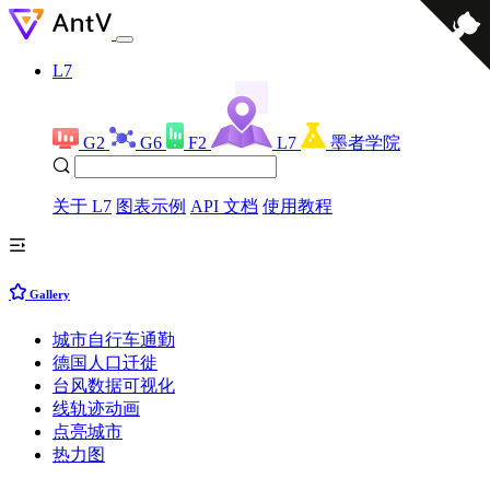
L7
G2
G6
F2
L7
墨者学院
关于 L7
图表示例
API 文档
使用教程
Gallery
城市自行车通勤
德国人口迁徙
台风数据可视化
线轨迹动画
点亮城市
热力图