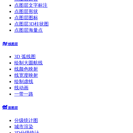
点图层文字标注
点图层形状
点图层图标
点图层3D柱状图
点图层海量点
线图层
3D 弧线图
绘制大圆航线
线颜色映射
线宽度映射
绘制虚线
线动画
一带一路
面图层
分级统计图
城市渲染
3D分级统计