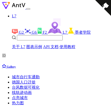
L7
G2
G6
F2
L7
墨者学院
关于 L7
图表示例
API 文档
使用教程
Gallery
城市自行车通勤
德国人口迁徙
台风数据可视化
线轨迹动画
点亮城市
热力图