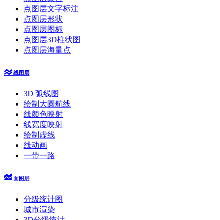
点图层文字标注
点图层形状
点图层图标
点图层3D柱状图
点图层海量点
线图层
3D 弧线图
绘制大圆航线
线颜色映射
线宽度映射
绘制虚线
线动画
一带一路
面图层
分级统计图
城市渲染
3D分级统计