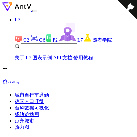
L7
G2
G6
F2
L7
墨者学院
关于 L7
图表示例
API 文档
使用教程
Gallery
城市自行车通勤
德国人口迁徙
台风数据可视化
线轨迹动画
点亮城市
热力图