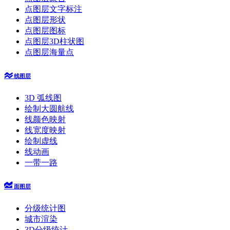
点图层文字标注
点图层形状
点图层图标
点图层3D柱状图
点图层海量点
线图层
3D 弧线图
绘制大圆航线
线颜色映射
线宽度映射
绘制虚线
线动画
一带一路
面图层
分级统计图
城市渲染
3D分级统计