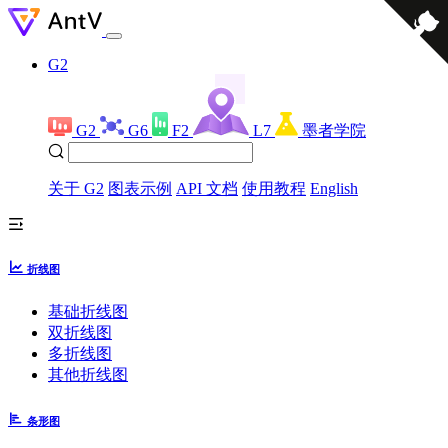
G2
G2
G6
F2
L7
墨者学院
关于 G2
图表示例
API 文档
使用教程
English
折线图
基础折线图
双折线图
多折线图
其他折线图
条形图