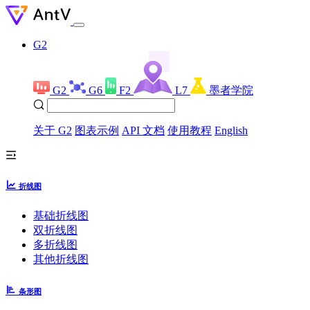
G2
G2
G6
F2
L7
墨者学院
关于 G2
图表示例
API 文档
使用教程
English
折线图
基础折线图
双折线图
多折线图
其他折线图
条形图