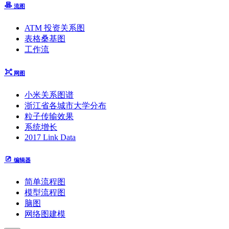
流图
ATM 投资关系图
表格桑基图
工作流
网图
小米关系图谱
浙江省各城市大学分布
粒子传输效果
系统增长
2017 Link Data
编辑器
简单流程图
模型流程图
脑图
网络图建模