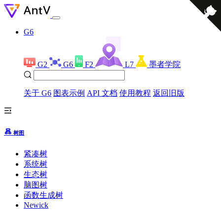
G6
G2
G6
F2
L7
墨者学院
关于 G6
图表示例
API 文档
使用教程
返回旧版
树图
紧凑树
系统树
生态树
脑图树
函数生成树
Newick